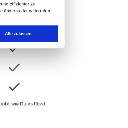
ung effizienter zu
te ändern oder widerrufen.
egen Aufpreis
Alle zulassen
leibt wie Du es lässt